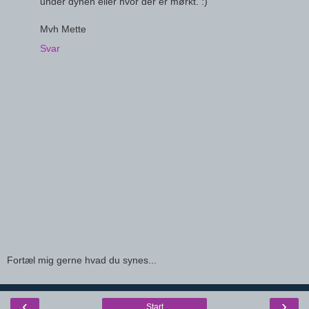
under dynen eller hvor der er mørkt. :)
Mvh Mette
Svar
Fortæl mig gerne hvad du synes...
‹
›
Start